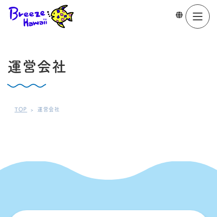
Breeze Hawaii
メニュー一覧
Web予約
運営会社
ホーム
TOP
運営会社
選ばれる理由
当日の流れ
よくある質問
お問い合わせ